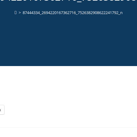
>
87444334_2694220167362716_7526382908622241792_n
n