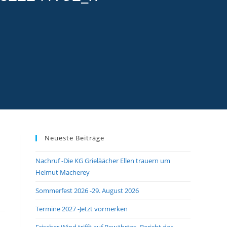
Neueste Beiträge
Nachruf -Die KG Grieläächer Ellen trauern um
Helmut Macherey
Sommerfest 2026 -29. August 2026
Termine 2027 -Jetzt vormerken
Frischer Wind trifft auf Bewährtes -Bericht der