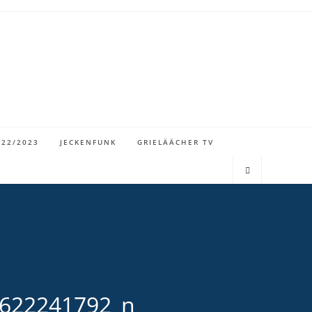
022/2023
JECKENFUNK
GRIELÄÄCHER TV
622241792_n