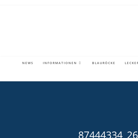
Zum
Inhalt
springen
NEWS
INFORMATIONEN
BLAURÖCKE
LECKE
87444334_2