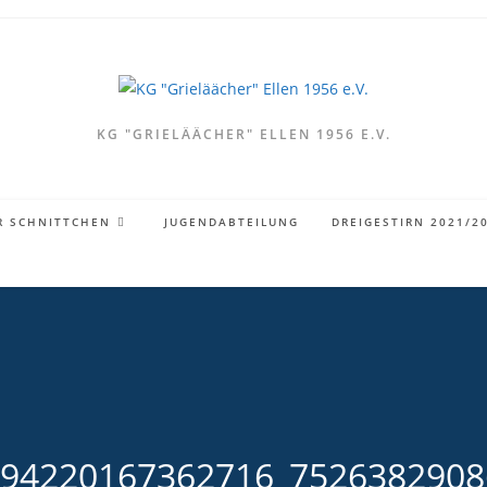
KG "GRIELÄÄCHER" ELLEN 1956 E.V.
R SCHNITTCHEN
JUGENDABTEILUNG
DREIGESTIRN 2021/2
694220167362716_7526382908