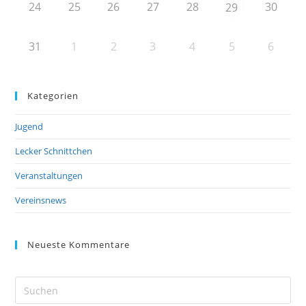
24
25
26
27
28
30
29
31
1
2
3
4
5
6
Kategorien
Jugend
Lecker Schnittchen
Veranstaltungen
Vereinsnews
Neueste Kommentare
Pre
Es