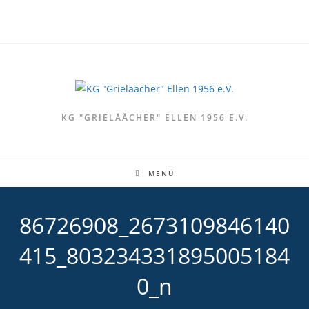
Zum
Inhalt
springen
KG "GRIELÄÄCHER" ELLEN 1956 E.V.
MENÜ
86726908_2673109846140
415_803234331895005184
0_n