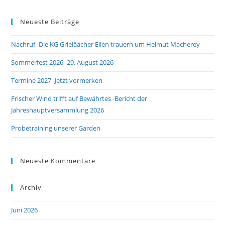
to
Neueste Beiträge
clo
the
Nachruf -Die KG Grieläächer Ellen trauern um Helmut Macherey
sea
pan
Sommerfest 2026 -29. August 2026
Termine 2027 -Jetzt vormerken
Frischer Wind trifft auf Bewährtes -Bericht der
Jahreshauptversammlung 2026
Probetraining unserer Garden
Neueste Kommentare
Archiv
Juni 2026