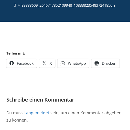
>
83888609_2646747852109948_1083382354837241856_n
Teilen mit:
Facebook
X
WhatsApp
Drucken
Schreibe einen Kommentar
Du musst
angemeldet
sein, um einen Kommentar abgeben
zu können.