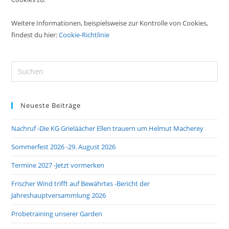
Weitere Informationen, beispielsweise zur Kontrolle von Cookies,
findest du hier:
Cookie-Richtlinie
Pre
Es
to
Neueste Beiträge
clo
the
Nachruf -Die KG Grieläächer Ellen trauern um Helmut Macherey
sea
pan
Sommerfest 2026 -29. August 2026
Termine 2027 -Jetzt vormerken
Frischer Wind trifft auf Bewährtes -Bericht der
Jahreshauptversammlung 2026
Probetraining unserer Garden