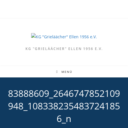
Zum
Inhalt
springen
KG "GRIELÄÄCHER" ELLEN 1956 E.V.
MENÜ
83888609_2646747852109
948_108338235483724185
6_n