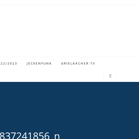
022/2023
JECKENFUNK
GRIELÄÄCHER TV
837241856_n