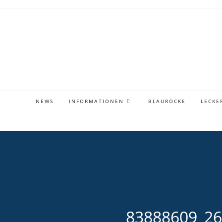
Zum
Inhalt
springen
NEWS
INFORMATIONEN
BLAURÖCKE
LECKE
83888609_2