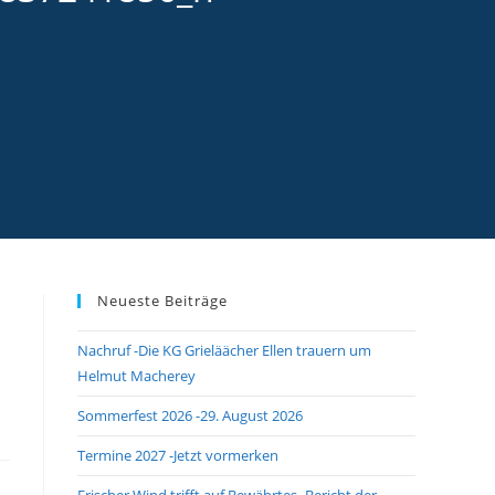
Neueste Beiträge
Nachruf -Die KG Grieläächer Ellen trauern um
Helmut Macherey
Sommerfest 2026 -29. August 2026
Termine 2027 -Jetzt vormerken
Frischer Wind trifft auf Bewährtes -Bericht der