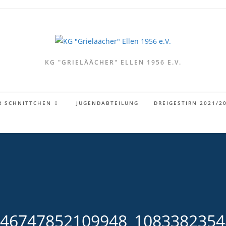
KG "GRIELÄÄCHER" ELLEN 1956 E.V.
R SCHNITTCHEN
JUGENDABTEILUNG
DREIGESTIRN 2021/2
646747852109948_1083382354