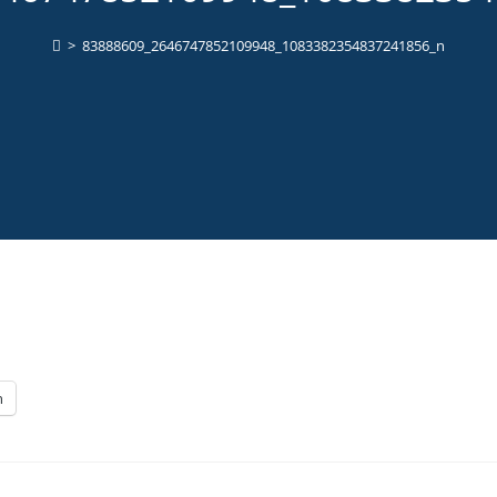
>
83888609_2646747852109948_1083382354837241856_n
n