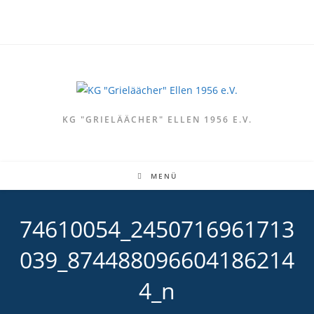
Zum
Inhalt
springen
KG "GRIELÄÄCHER" ELLEN 1956 E.V.
MENÜ
74610054_2450716961713
039_874488096604186214
4_n