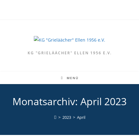
Zum
Inhalt
springen
KG "GRIELÄÄCHER" ELLEN 1956 E.V.
MENÜ
Monatsarchiv: April 2023
>
2023
>
April