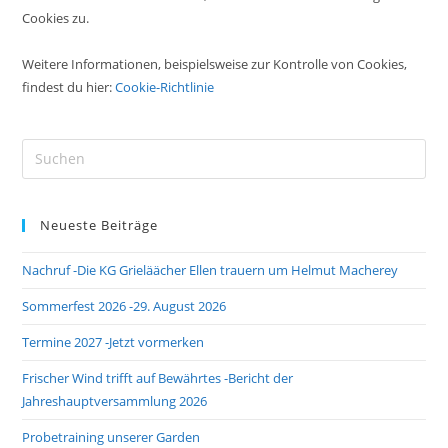
Cookies zu.
Weitere Informationen, beispielsweise zur Kontrolle von Cookies,
findest du hier:
Cookie-Richtlinie
Pre
Es
to
Neueste Beiträge
clo
the
Nachruf -Die KG Grieläächer Ellen trauern um Helmut Macherey
sea
pan
Sommerfest 2026 -29. August 2026
Termine 2027 -Jetzt vormerken
Frischer Wind trifft auf Bewährtes -Bericht der
Jahreshauptversammlung 2026
Probetraining unserer Garden