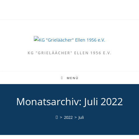
Zum
Inhalt
springen
KG "GRIELÄÄCHER" ELLEN 1956 E.V.
MENÜ
Monatsarchiv: Juli 2022
>
2022
>
Juli