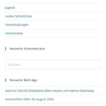
Jugend
Lecker Schnittchen
Veranstaltungen
Vereinsnews
Neueste Kommentare
Pre
Es
to
Neueste Beiträge
clo
the
Nachruf -Die KG Grieläächer Ellen trauern um Helmut Macherey
sea
pan
Sommerfest 2026 -29. August 2026