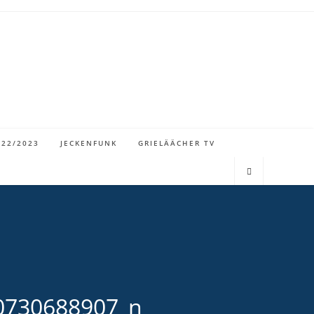
022/2023
JECKENFUNK
GRIELÄÄCHER TV
0730688907_n