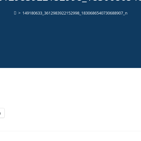
>
149180633_3612983922152998_1830686540730688907_n
n