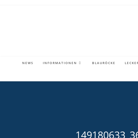
Zum
Inhalt
springen
NEWS
INFORMATIONEN
BLAURÖCKE
LECKE
149180633_3