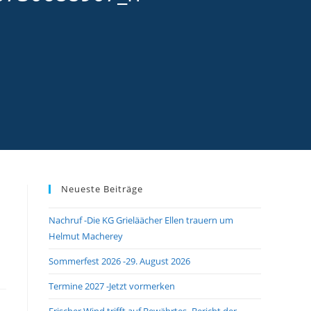
Neueste Beiträge
Nachruf -Die KG Grieläächer Ellen trauern um
Helmut Macherey
Sommerfest 2026 -29. August 2026
Termine 2027 -Jetzt vormerken
Frischer Wind trifft auf Bewährtes -Bericht der