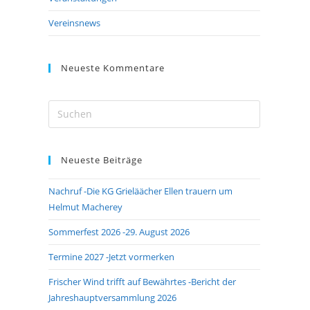
Vereinsnews
Neueste Kommentare
Press
Escape
to
Neueste Beiträge
close
the
Nachruf -Die KG Grieläächer Ellen trauern um
search
Helmut Macherey
panel.
Sommerfest 2026 -29. August 2026
Termine 2027 -Jetzt vormerken
Frischer Wind trifft auf Bewährtes -Bericht der
Jahreshauptversammlung 2026