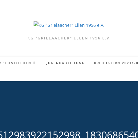
KG "GRIELÄÄCHER" ELLEN 1956 E.V.
R SCHNITTCHEN
JUGENDABTEILUNG
DREIGESTIRN 2021/2
612983922152998_183068654