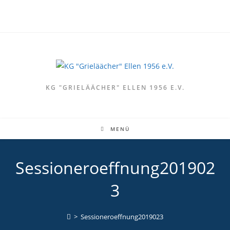
Zum
Inhalt
springen
KG "GRIELÄÄCHER" ELLEN 1956 E.V.
MENÜ
Sessioneroeffnung201902
3
>
Sessioneroeffnung2019023