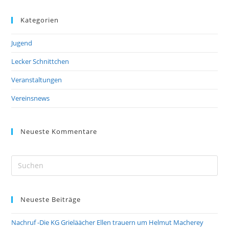
Kategorien
Jugend
Lecker Schnittchen
Veranstaltungen
Vereinsnews
Neueste Kommentare
Pre
Es
to
Neueste Beiträge
clo
the
Nachruf -Die KG Grieläächer Ellen trauern um Helmut Macherey
sea