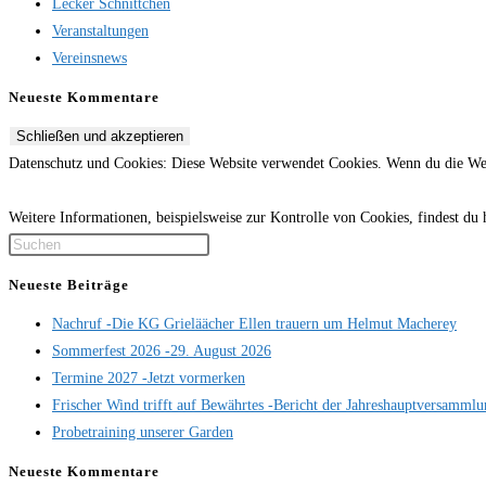
Lecker Schnittchen
Veranstaltungen
Vereinsnews
Neueste Kommentare
Datenschutz und Cookies: Diese Website verwendet Cookies. Wenn du die Web
Weitere Informationen, beispielsweise zur Kontrolle von Cookies, findest du 
Press
Escape
Neueste Beiträge
to
Nachruf -Die KG Grieläächer Ellen trauern um Helmut Macherey
close
Sommerfest 2026 -29. August 2026
the
Termine 2027 -Jetzt vormerken
search
Frischer Wind trifft auf Bewährtes -Bericht der Jahreshauptversamml
panel.
Probetraining unserer Garden
Neueste Kommentare