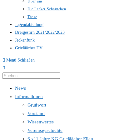
Über uns
Die Lecker Schnittchen
Tänze
Jugendabteilung
Dreigestirn 2021/2022/2023
Jeckenfunk
Grieläächer TV
Menü
Schließen
Press
Escape
News
to
Informationen
close
Grußwort
the
Vorstand
search
Wissenwertes
panel.
Vereinsgeschichte
6 x11 Jahre KG Grieläächer Ellen