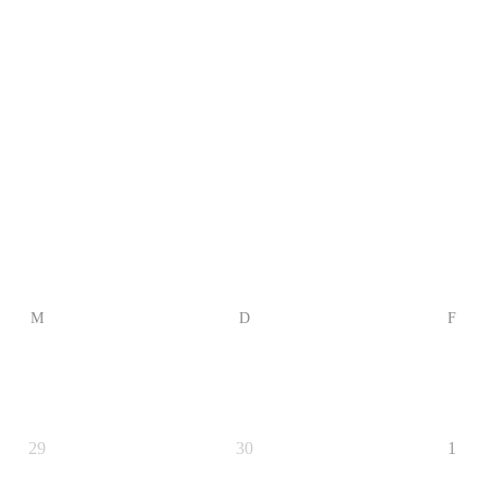
M
D
F
29
30
1