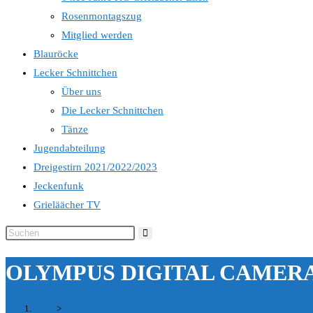
Rosenmontagszug
Mitglied werden
Blauröcke
Lecker Schnittchen
Über uns
Die Lecker Schnittchen
Tänze
Jugendabteilung
Dreigestirn 2021/2022/2023
Jeckenfunk
Grieläächer TV
Diese
Website
OLYMPUS DIGITAL CAMER
durchsuchen
Start
>