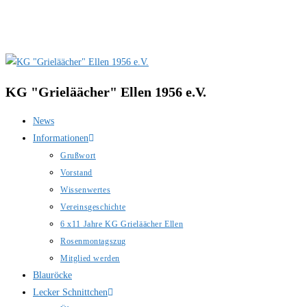
Zum
Inhalt
springen
KG "Grieläächer" Ellen 1956 e.V.
News
Informationen
Grußwort
Vorstand
Wissenwertes
Vereinsgeschichte
6 x11 Jahre KG Grieläächer Ellen
Rosenmontagszug
Mitglied werden
Blauröcke
Lecker Schnittchen