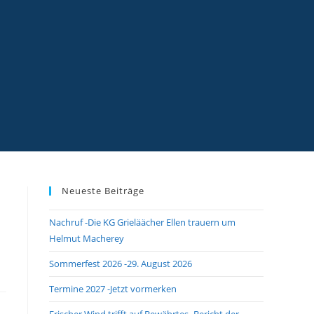
Neueste Beiträge
Nachruf -Die KG Grieläächer Ellen trauern um
Helmut Macherey
Sommerfest 2026 -29. August 2026
Termine 2027 -Jetzt vormerken
Frischer Wind trifft auf Bewährtes -Bericht der