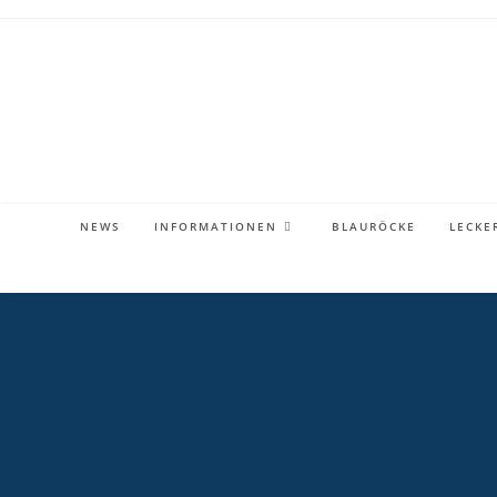
Zum
Inhalt
springen
NEWS
INFORMATIONEN
BLAURÖCKE
LECKE