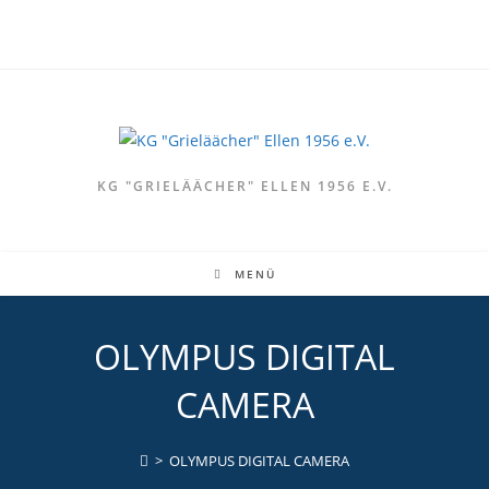
Zum
Inhalt
springen
KG "GRIELÄÄCHER" ELLEN 1956 E.V.
MENÜ
OLYMPUS DIGITAL
CAMERA
>
OLYMPUS DIGITAL CAMERA