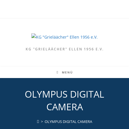
Zum
Inhalt
springen
KG "GRIELÄÄCHER" ELLEN 1956 E.V.
MENÜ
OLYMPUS DIGITAL
CAMERA
>
OLYMPUS DIGITAL CAMERA