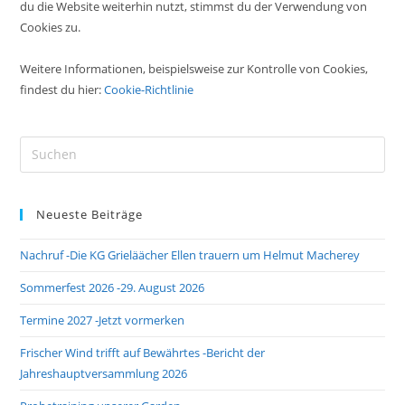
du die Website weiterhin nutzt, stimmst du der Verwendung von
Cookies zu.
Weitere Informationen, beispielsweise zur Kontrolle von Cookies,
findest du hier:
Cookie-Richtlinie
Pre
Es
to
Neueste Beiträge
clo
the
Nachruf -Die KG Grieläächer Ellen trauern um Helmut Macherey
sea
pan
Sommerfest 2026 -29. August 2026
Termine 2027 -Jetzt vormerken
Frischer Wind trifft auf Bewährtes -Bericht der
Jahreshauptversammlung 2026