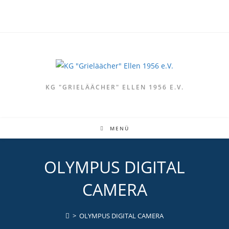
Zum
Inhalt
springen
KG "GRIELÄÄCHER" ELLEN 1956 E.V.
MENÜ
OLYMPUS DIGITAL
CAMERA
>
OLYMPUS DIGITAL CAMERA