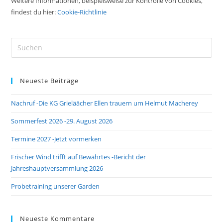
Weitere Informationen, beispielsweise zur Kontrolle von Cookies,
findest du hier:
Cookie-Richtlinie
Pre
Es
to
Neueste Beiträge
clo
the
Nachruf -Die KG Grieläächer Ellen trauern um Helmut Macherey
sea
pan
Sommerfest 2026 -29. August 2026
Termine 2027 -Jetzt vormerken
Frischer Wind trifft auf Bewährtes -Bericht der
Jahreshauptversammlung 2026
Probetraining unserer Garden
Neueste Kommentare