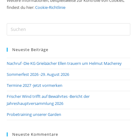
Weitere Informationen, beispielsweise zur Kontrolle von Cookies,
findest du hier:
Cookie-Richtlinie
Pre
Es
to
Neueste Beiträge
clo
the
Nachruf -Die KG Grieläächer Ellen trauern um Helmut Macherey
sea
pan
Sommerfest 2026 -29. August 2026
Termine 2027 -Jetzt vormerken
Frischer Wind trifft auf Bewährtes -Bericht der
Jahreshauptversammlung 2026
Probetraining unserer Garden
Neueste Kommentare