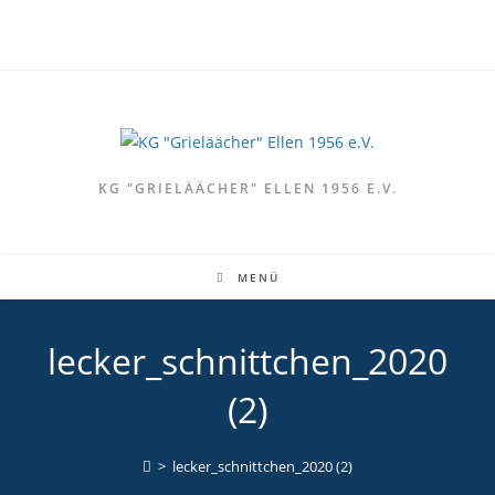
Zum
Inhalt
springen
KG "GRIELÄÄCHER" ELLEN 1956 E.V.
MENÜ
lecker_schnittchen_2020
(2)
>
lecker_schnittchen_2020 (2)