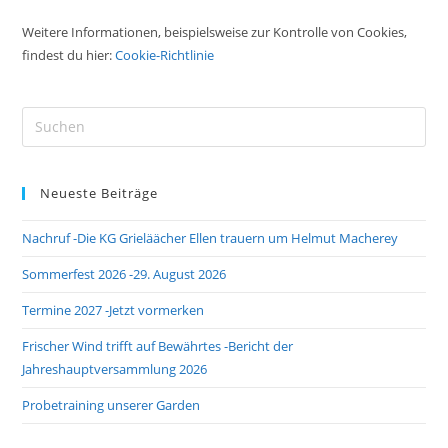
Weitere Informationen, beispielsweise zur Kontrolle von Cookies,
findest du hier:
Cookie-Richtlinie
Pre
Es
to
Neueste Beiträge
clo
the
Nachruf -Die KG Grieläächer Ellen trauern um Helmut Macherey
sea
pan
Sommerfest 2026 -29. August 2026
Termine 2027 -Jetzt vormerken
Frischer Wind trifft auf Bewährtes -Bericht der
Jahreshauptversammlung 2026
Probetraining unserer Garden