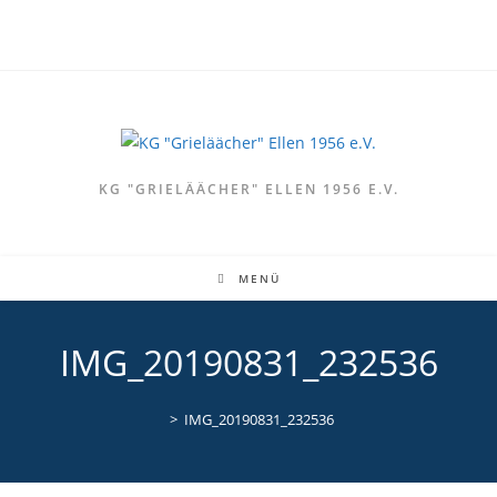
Zum
Inhalt
springen
KG "GRIELÄÄCHER" ELLEN 1956 E.V.
MENÜ
IMG_20190831_232536
>
IMG_20190831_232536