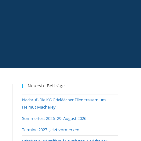
Neueste Beiträge
Nachruf -Die KG Grieläächer Ellen trauern um
Helmut Macherey
Sommerfest 2026 -29. August 2026
Termine 2027 -Jetzt vormerken
Frischer Wind trifft auf Bewährtes -Bericht der