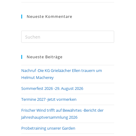
Neueste Kommentare
Press
Escape
to
Neueste Beiträge
close
the
Nachruf -Die KG Grieläächer Ellen trauern um
search
Helmut Macherey
panel.
Sommerfest 2026 -29. August 2026
Termine 2027 -Jetzt vormerken
Frischer Wind trifft auf Bewährtes -Bericht der
Jahreshauptversammlung 2026
Probetraining unserer Garden