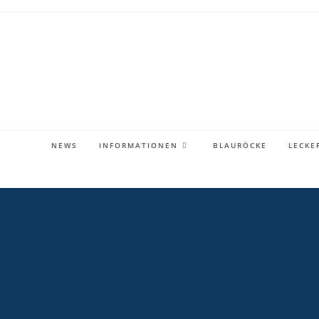
Zum
Inhalt
springen
NEWS
INFORMATIONEN
BLAURÖCKE
LECKE