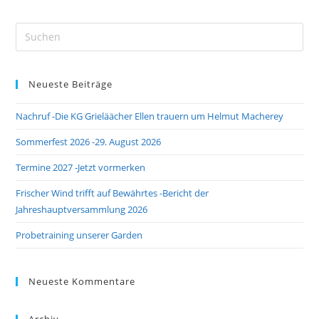
Pre
Es
to
Neueste Beiträge
clo
the
Nachruf -Die KG Grieläächer Ellen trauern um Helmut Macherey
sea
pan
Sommerfest 2026 -29. August 2026
Termine 2027 -Jetzt vormerken
Frischer Wind trifft auf Bewährtes -Bericht der
Jahreshauptversammlung 2026
Probetraining unserer Garden
Neueste Kommentare
Archiv