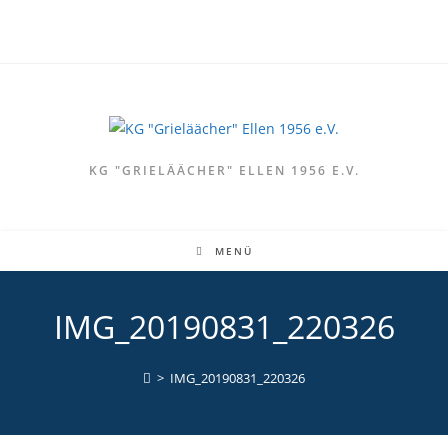
Zum
Inhalt
springen
KG "GRIELÄÄCHER" ELLEN 1956 E.V.
MENÜ
IMG_20190831_220326
>
IMG_20190831_220326