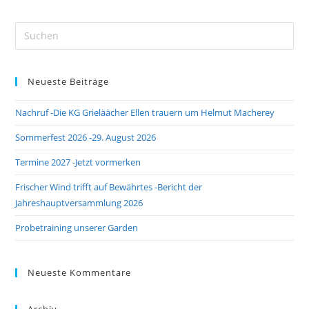
Pre
Es
to
Neueste Beiträge
clo
the
Nachruf -Die KG Grieläächer Ellen trauern um Helmut Macherey
sea
pan
Sommerfest 2026 -29. August 2026
Termine 2027 -Jetzt vormerken
Frischer Wind trifft auf Bewährtes -Bericht der
Jahreshauptversammlung 2026
Probetraining unserer Garden
Neueste Kommentare
Archiv