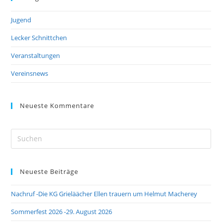
Jugend
Lecker Schnittchen
Veranstaltungen
Vereinsnews
Neueste Kommentare
Pre
Es
to
Neueste Beiträge
clo
the
Nachruf -Die KG Grieläächer Ellen trauern um Helmut Macherey
sea
pan
Sommerfest 2026 -29. August 2026