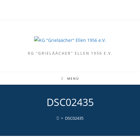
Zum
Inhalt
springen
KG "GRIELÄÄCHER" ELLEN 1956 E.V.
MENÜ
DSC02435
>
DSC02435