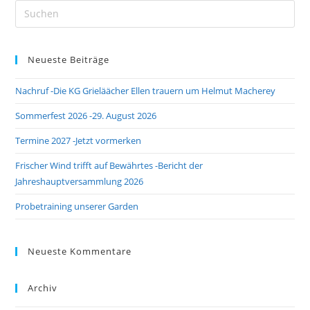
Pre
Es
to
Neueste Beiträge
clo
the
Nachruf -Die KG Grieläächer Ellen trauern um Helmut Macherey
sea
pan
Sommerfest 2026 -29. August 2026
Termine 2027 -Jetzt vormerken
Frischer Wind trifft auf Bewährtes -Bericht der
Jahreshauptversammlung 2026
Probetraining unserer Garden
Neueste Kommentare
Archiv