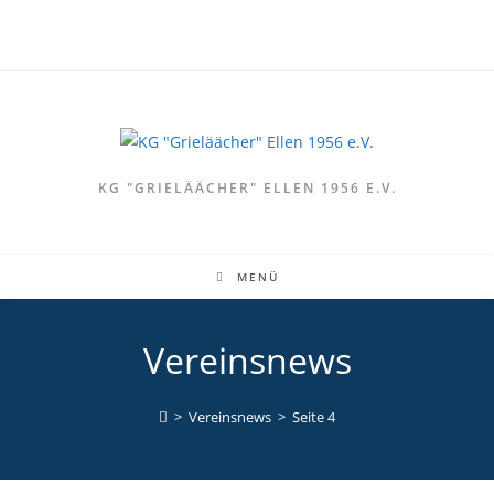
Zum
Inhalt
springen
KG "GRIELÄÄCHER" ELLEN 1956 E.V.
MENÜ
Vereinsnews
>
Vereinsnews
>
Seite 4