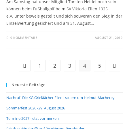
Am Samstag hat unser Mitglied Torsten Heidel noch sein
können beim Fußballgolf beim SV Viktoria Ellen 1925
e.V. unter beweis gestellt und sich souverän den Sieg in der
Einzelwertung gesichert und am 31. August…
0 KOMMENTARE
AUGUST 21, 2019
1
2
3
4
5
Zur vorherigen Seite
Zur näc
Neueste Beiträge
Nachruf -Die KG Grieläächer Ellen trauern um Helmut Macherey
Sommerfest 2026 -29. August 2026
Termine 2027 -Jetzt vormerken
Frischer Wind trifft auf Bewährtes -Bericht der