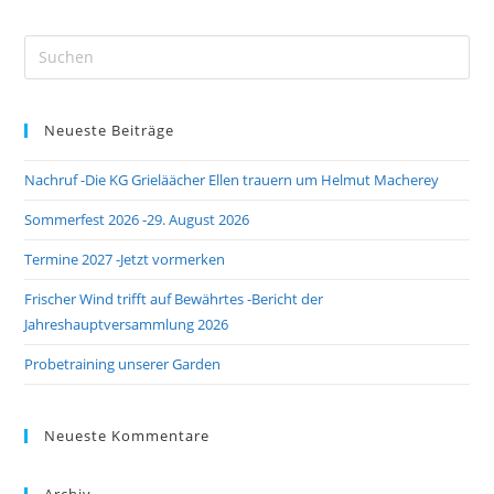
Pre
Es
to
Neueste Beiträge
clo
the
Nachruf -Die KG Grieläächer Ellen trauern um Helmut Macherey
sea
pan
Sommerfest 2026 -29. August 2026
Termine 2027 -Jetzt vormerken
Frischer Wind trifft auf Bewährtes -Bericht der
Jahreshauptversammlung 2026
Probetraining unserer Garden
Neueste Kommentare
Archiv