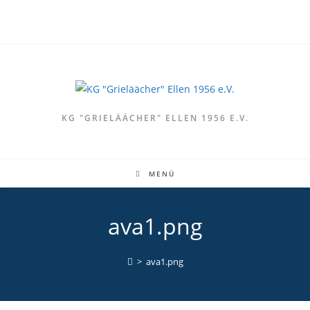
Zum
Inhalt
springen
KG "GRIELÄÄCHER" ELLEN 1956 E.V.
MENÜ
ava1.png
>
ava1.png