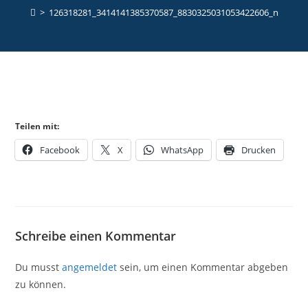
>
126318281_3414141385370587_8830325031053422606_n
Teilen mit:
Facebook
X
WhatsApp
Drucken
Schreibe einen Kommentar
Du musst
angemeldet
sein, um einen Kommentar abgeben
zu können.