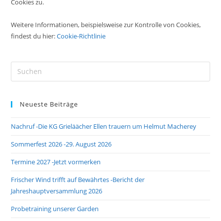
Cookies zu.
Weitere Informationen, beispielsweise zur Kontrolle von Cookies,
findest du hier:
Cookie-Richtlinie
Pre
Es
to
Neueste Beiträge
clo
the
Nachruf -Die KG Grieläächer Ellen trauern um Helmut Macherey
sea
pan
Sommerfest 2026 -29. August 2026
Termine 2027 -Jetzt vormerken
Frischer Wind trifft auf Bewährtes -Bericht der
Jahreshauptversammlung 2026
Probetraining unserer Garden