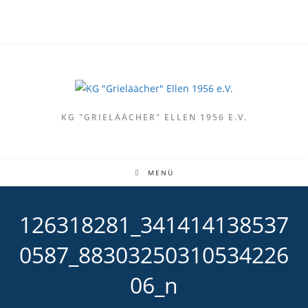
Zum
Inhalt
springen
KG "GRIELÄÄCHER" ELLEN 1956 E.V.
MENÜ
126318281_341414138537
0587_88303250310534226
06_n