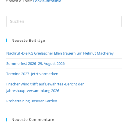
findest du hier:
Cookie-Richtlinie
Pre
Es
to
Neueste Beiträge
clo
the
Nachruf -Die KG Grieläächer Ellen trauern um Helmut Macherey
sea
pan
Sommerfest 2026 -29. August 2026
Termine 2027 -Jetzt vormerken
Frischer Wind trifft auf Bewährtes -Bericht der
Jahreshauptversammlung 2026
Probetraining unserer Garden
Neueste Kommentare