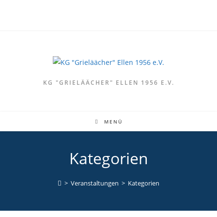
Zum
Inhalt
springen
KG "GRIELÄÄCHER" ELLEN 1956 E.V.
MENÜ
Kategorien
>
Veranstaltungen
>
Kategorien