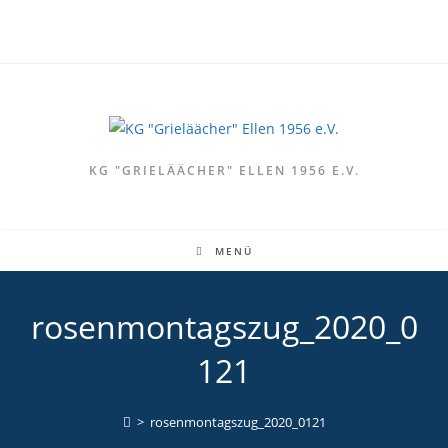
Zum
Inhalt
springen
KG "GRIELÄÄCHER" ELLEN 1956 E.V.
MENÜ
rosenmontagszug_2020_0
121
>
rosenmontagszug_2020_0121