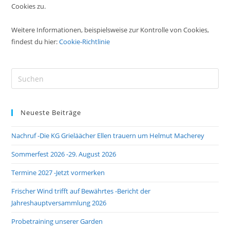
Cookies zu.
Weitere Informationen, beispielsweise zur Kontrolle von Cookies,
findest du hier:
Cookie-Richtlinie
Pre
Es
to
Neueste Beiträge
clo
the
Nachruf -Die KG Grieläächer Ellen trauern um Helmut Macherey
sea
pan
Sommerfest 2026 -29. August 2026
Termine 2027 -Jetzt vormerken
Frischer Wind trifft auf Bewährtes -Bericht der
Jahreshauptversammlung 2026
Probetraining unserer Garden