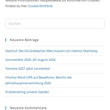
Weitere Informationen, beispielsweise zur Kontrolle von Cookies,
findest du hier:
Cookie-Richtlinie
Pre
Es
to
Neueste Beiträge
clo
the
Nachruf -Die KG Grieläächer Ellen trauern um Helmut Macherey
sea
pan
Sommerfest 2026 -29. August 2026
Termine 2027 -Jetzt vormerken
Frischer Wind trifft auf Bewährtes -Bericht der
Jahreshauptversammlung 2026
Probetraining unserer Garden
Neueste Kommentare