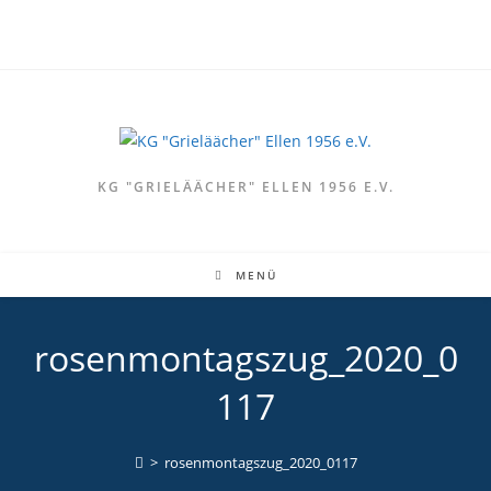
Zum
Inhalt
springen
KG "GRIELÄÄCHER" ELLEN 1956 E.V.
MENÜ
rosenmontagszug_2020_0
117
>
rosenmontagszug_2020_0117