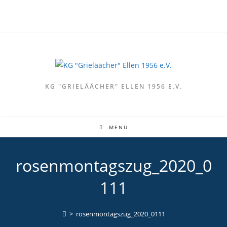
Zum
Inhalt
springen
KG "GRIELÄÄCHER" ELLEN 1956 E.V.
MENÜ
rosenmontagszug_2020_0
111
>
rosenmontagszug_2020_0111