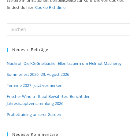
Weitere Informationen, beispielsweise zur Kontrolle von Cookies,
findest du hier:
Cookie-Richtlinie
Pre
Es
to
Neueste Beiträge
clo
the
Nachruf -Die KG Grieläächer Ellen trauern um Helmut Macherey
sea
pan
Sommerfest 2026 -29. August 2026
Termine 2027 -Jetzt vormerken
Frischer Wind trifft auf Bewährtes -Bericht der
Jahreshauptversammlung 2026
Probetraining unserer Garden
Neueste Kommentare