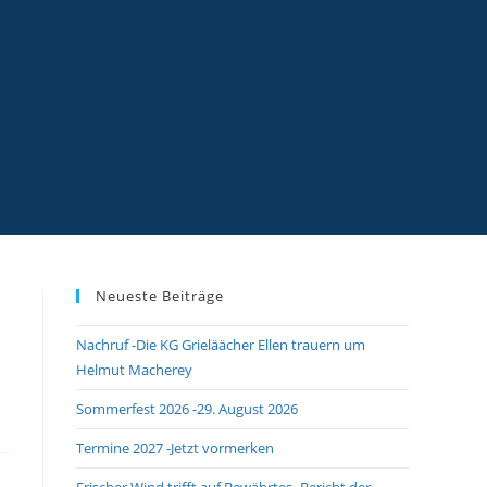
Neueste Beiträge
Nachruf -Die KG Grieläächer Ellen trauern um
Helmut Macherey
Sommerfest 2026 -29. August 2026
Termine 2027 -Jetzt vormerken
Frischer Wind trifft auf Bewährtes -Bericht der