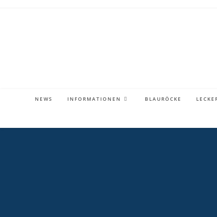
Zum
Inhalt
springen
NEWS
INFORMATIONEN
BLAURÖCKE
LECKE