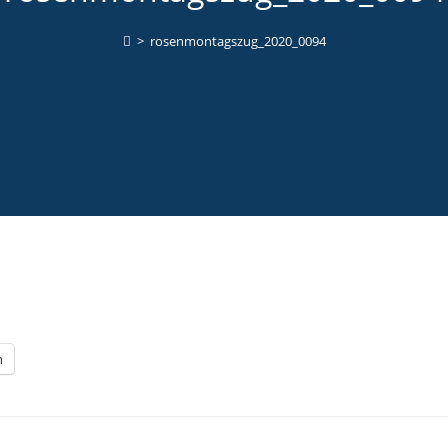
>
rosenmontagszug_2020_0094
n