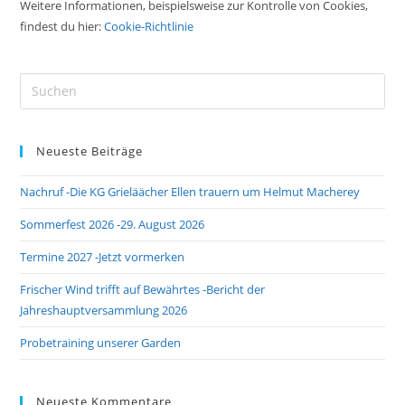
Weitere Informationen, beispielsweise zur Kontrolle von Cookies,
findest du hier:
Cookie-Richtlinie
Pre
Es
to
Neueste Beiträge
clo
the
Nachruf -Die KG Grieläächer Ellen trauern um Helmut Macherey
sea
pan
Sommerfest 2026 -29. August 2026
Termine 2027 -Jetzt vormerken
Frischer Wind trifft auf Bewährtes -Bericht der
Jahreshauptversammlung 2026
Probetraining unserer Garden
Neueste Kommentare