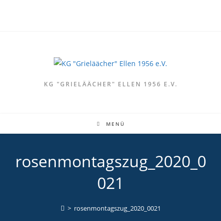
Zum
Inhalt
springen
KG "GRIELÄÄCHER" ELLEN 1956 E.V.
MENÜ
rosenmontagszug_2020_0
021
>
rosenmontagszug_2020_0021